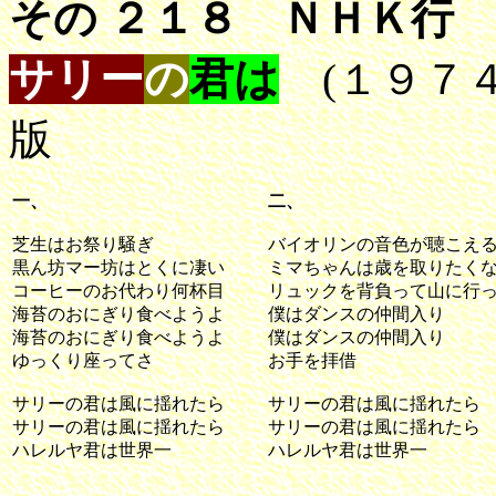
その ２１８ ＮＨＫ行
サリー
の
君は
(１９７４
版
一、
二、
芝生はお祭り騒ぎ
バイオリンの音色が聴こえ
黒ん坊マー坊はとくに凄い
ミマちゃんは歳を取りたく
コーヒーのお代わり何杯目
リュックを背負って山に行
海苔のおにぎり食べようよ
僕はダンスの仲間入り
海苔のおにぎり食べようよ
僕はダンスの仲間入り
ゆっくり座ってさ
お手を拝借
サリーの君は風に揺れたら
サリーの君は風に揺れたら
サリーの君は風に揺れたら
サリーの君は風に揺れたら
ハレルヤ君は世界一
ハレルヤ君は世界一