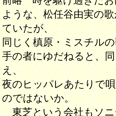
前略 時を駆け過ぎたお
ような、松任谷由実の歌
ていたが、
同じく槙原・ミスチルの
手の者にゆだねると、同
え、
夜のヒッパレあたりで唄
のではないか。
東芝という会社もソニ