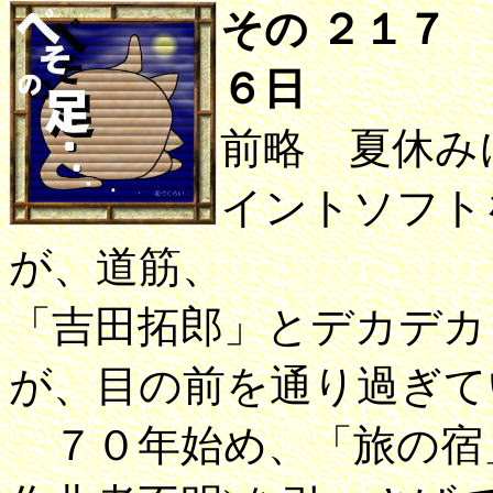
その ２１７
６日
前略 夏休み
イントソフト
が、道筋、
「吉田拓郎」とデカデカ
が、目の前を通り過ぎて
７０年始め、「旅の宿」