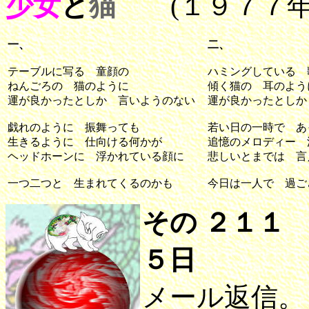
少女
と
猫
(１９７７年
一、
二、
テーブルに写る 童顔の
ハミングしている 
ねんごろの 猫のように
傾く猫の 耳のよう
運が良かったとしか 言いようのない
運が良かったとしか
戯れのように 振舞っても
若い日の一時で あ
生きるように 仕向ける何かが
追憶のメロディー 
ヘッドホーンに 浮かれている顔に
悲しいとまでは 言
一つ二つと 生まれてくるのかも
今日は一人で 過ご
その ２１１
５日
メール返信。