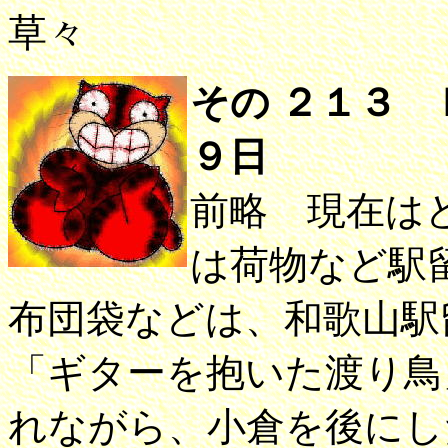
草々
その ２１３
９日
前略 現在は
は荷物など駅
布団袋などは、和歌山駅
「ギターを抱いた渡り鳥
れながら、小倉を後にし