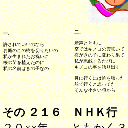
二、
一、
産声とともに
許されていいのなら
空ではキノコの雲咲いて
お庭のこの樹を切りたいの
桜がきの子に変わり果て
私が生まれたお祝いに
私が悪戯するたびに
桜の苗を植えたのに
キノコの事を語り出す
私の名前はきの子なの
月に行くには帆を張った
船で行くと思ってた
そんな小さい頃から
その ２１６ ＮＨＫ行
２０××年。 ともかく