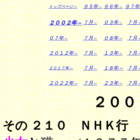
９５年
９６
年
９７年
トップページ
～
～
～
２００２年
７月
０３年
７月
～
～
～
０７年
７月
０８年
７月
～
～
～
２０１２年
７月
１３年
７月
～
～
～
７月
１８年～
７月
２０１７
年
～
～
２０２２年
７月
２３年
７月
～
～
～
２００
その ２１０ ＮＨＫ行